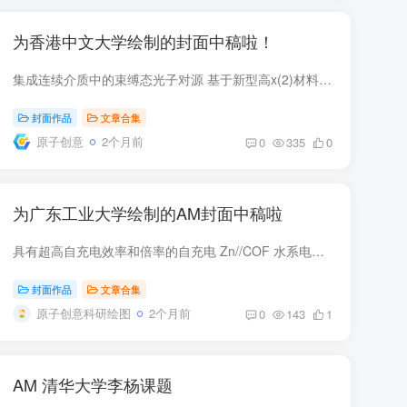
为香港中文大学绘制的封面中稿啦！
集成连续介质中的束缚态光子对源 基于新型高x(2)材料在量子光子系统中用于量子信息处理、量子计量和量子模拟。然而，对广泛的制造工艺开发和干法蚀刻工艺优化的需求极大地阻碍了对低损耗量子光...
封面作品
文章合集
原子创意
2个月前
0
335
0
为广东工业大学绘制的AM封面中稿啦
具有超高自充电效率和倍率的自充电 Zn//COF 水系电池 将能量收集技术与电池相结合的自充电锌离子电池系统是一种前景广阔的新型储能电池系统。在货号中2314050、Haiming Lv （Lyu）、Chunyi Zhi ...
封面作品
文章合集
原子创意科研绘图
2个月前
0
143
1
AM 清华大学李杨课题