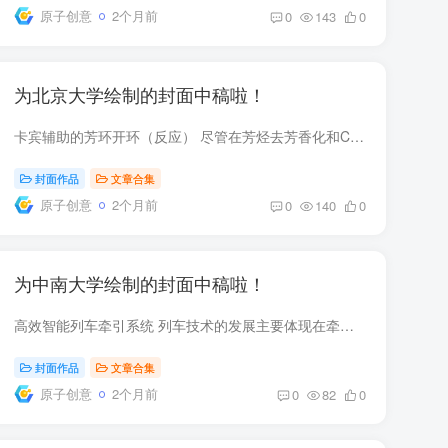
原子创意
2个月前
0
143
0
为北京大学绘制的封面中稿啦！
卡宾辅助的芳环开环（反应） 尽管在芳烃去芳香化和C-H官能团化领域已取得显著成就，但由于芳香族化合物固有的高键解离能和强共振稳定能，芳烃开环仍是一项尚未解决的重大挑战，相关研究也较为滞...
封面作品
文章合集
原子创意
2个月前
0
140
0
为中南大学绘制的封面中稿啦！
高效智能列车牵引系统 列车技术的发展主要体现在牵引系统的发展上。列车牵引系统包括几个关键设备，例如受电弓、牵引变压器、牵引变流器和牵引电机。它决定了列车启动、加速、恒速运行和制动的...
封面作品
文章合集
原子创意
2个月前
0
82
0