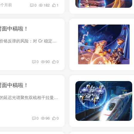
2个月前
0
182
1
封面中稿啦！
亚硫酸盐在包气区存在六价铬反弹的风险：对 Cr 稳定性的挑战x铁1–倍（哦）3 Cr（VI） 反弹是与 Cr（VI） 污染土壤的还原修复相关的主要风险。亚硫酸盐（可能由微生物活动产生或源自含硫修复剂...
0
90
0
封面中稿啦！
用于高波数区域快速检测的延迟光谱聚焦双梳相干拉曼光谱 高波数 （HW） 区域的快速多路相干反斯托克斯拉曼散射 （CARS） 光谱在实时动态过程可视化、临床诊断、丰富的塑料微粒评估等方面显示出...
0
96
0