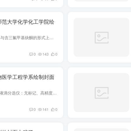
师范大学化学化工学院绘
通过6π电子环化实现苯胺与含三氟甲基炔酮的形式上的[1+2+3]环化反应 六元氮杂环化合物（如2-吡啶酮）在生物活性化合物中至关重要，广泛存在于天然产物和药物中，因此需要创新的合成方法。传统...
0
143
0
物医学工程学系绘制封面
基于灰度引导的图像激活液滴分选仪：无标记、高精度按需单细胞筛选 在论文编号2500520中，孙栋（Dong Sun）及其团队通过将快速图像识别方法与可拆卸声流体系统相结合，开发出一种基于灰度引导的...
0
141
0