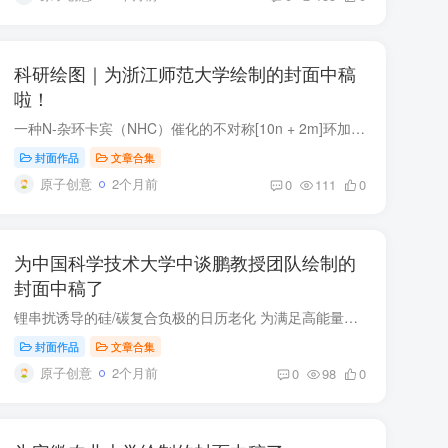
科研绘图｜为浙江师范大学绘制的封面中稿
啦！
一种N-杂环卡宾（NHC）催化的不对称[10n + 2m]环加成反应，以茚-2-甲醛为全碳10n前体，构建手性螺吲哚酮-γ-丁内酯（对映体过量值高达93%） 。该方法无需基于氮的高级烯底物，通过与NHC结合的异...
封面作品
文章合集
原子创意
2个月前
0
111
0
为中国科学技术大学中谈鹏教授团队绘制的
封面中稿了
锂串扰诱导的硅/碳复合负极的日历老化 为满足高能量密度的应用需求，采用硅/石墨（Si/C）复合负极的锂离子电池（LIBs）正逐步提升市场占有率。与普遍认为的锂离子电池自放电率低这一观点相悖，...
封面作品
文章合集
原子创意
2个月前
0
98
0