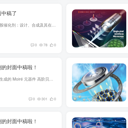
面中稿了
新型C₂对称手性双功能伯胺催化剂：设计、合成及其在不对称羟醛反应中的应用α-支链醛与α-羰基醛的羟醛反应是一类重要的有机合成反应，可直接构建含有季碳中心的高价值手性1,4-二羰基化合物。...
0
78
0
制的封面中稿啦！
用于灵活控制贝塞尔光束生成的 Moiré 元器件 高阶贝塞尔光束由于其独特的非衍射、自愈和轨道角动量携带能力，在大多数稳定的远程光量子通信中具有极大的兴趣。到目前为止，基于贝塞尔光束发生...
0
301
0
制的封面中稿啦！