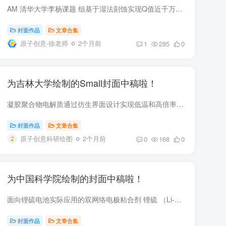
AM 清华大学李杨课题 组基于湿法刻蚀实现Q值近千万的 妮酸鲤微环腔的高效制备 团队开发了一种用于薄膜铌酸锂（TFLN）的湿法蚀刻方法，成功制造了内在品质因数超过900万的微环。这种方法具有高通...
封面作品
文章合集
原子创意-徐老师
2个月前
1
285
0
为吉林大学绘制的Small封面中稿啦！
凝胶聚合物电解质通过仿生界面设计实现低温和高倍率锂离子电池 受水生植物的启发，采用原位凝胶聚合物电解质设计了 3D 脱溶剂界面，增强了锂的脱溶剂化，并提高了锂离子电池的快速充电和低温性...
封面作品
文章合集
原子创意科研绘图
2个月前
0
168
0
为中国科学院绘制的封面中稿啦！
面向锂硫电池实际应用的双网络电极粘合剂 锂硫 （Li-S） 电池因其高能量密度而被广泛认为是最有前途的下一代储能设备之一。然而，在实际应用之前，由 S 基阴极的巨大体积变化和多硫化物穿梭引起...
封面作品
文章合集