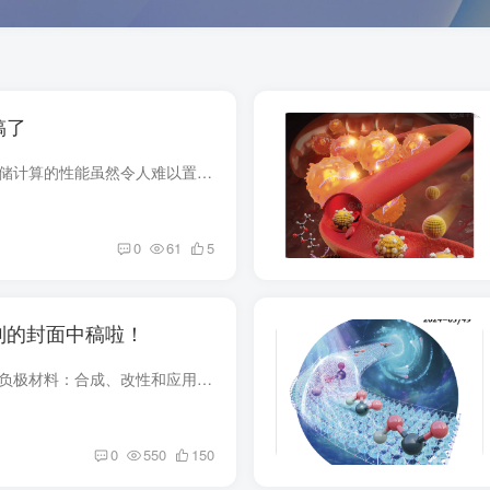
稿了
铁电器件提升非易失性存储计算的性能虽然令人难以置信，但Device现在正结束其第二个日历年的出版。这个问题是我们的18th就像任何年轻成长的作品所期望的里程碑一样，这本杂志确实开始进入状态，...
0
61
5
制的封面中稿啦！
钠离子电池用金属硒化物负极材料：合成、改性和应用 金属硒化物 （MSex） 引起了广泛的兴趣。在货号中2206194、Yu Li、Ying Bai、Chuan Wu 及其同事全面综述了各种 MSe 的合成方法、修饰策略、...
0
550
150