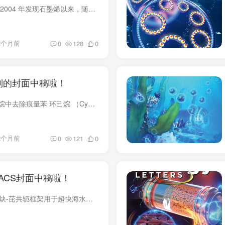
2D 材料的挑战和机遇 自 2004 年发现石墨烯以来，随着其他材料家族的发现，二维 （2D） 材料领域得到了极大的扩展。这些系列包括 MXenes、过渡金属硫化物 （TMD）、2D 金属有机框架 （MOF） 和...
2个月前
0
128
0
制的封面中稿啦！
使用 MOF 分子筛从环己烷中去除痕量苯 环己烷 （Cy） 通常由苯 （Bz） 的催化加氢产生，大量用作尼龙聚合物的溶剂或原料。由于 Cy 产物的分子结构和物理性质相似，因此从中去除痕量未反应的 Bz ...
2个月前
0
121
0
ACS封面中稿啦！
具有表面排斥效应的烷烃炔-芘共轭框架用于超快海水淡化 数十亿人口正遭受清洁水供需失衡的困扰，从而导致全球可持续发展危机。膜脱盐是一种从含盐水中生产淡水的有前途的方法。然而，传统膜经常...