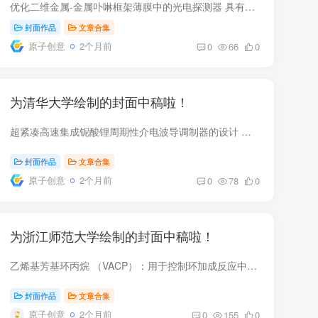
优化二维金属-金属卟啉框架薄膜中的光电探测器 具有丰富π-π相互作用的二维 （2D） 金属卟啉基 MOF 薄膜是很有前途的光电器件材料，但到目前为止还没有关于光电探测器制造的报道。本文为一系列...
封面作品
文章合集
原子创意
2个月前
0
66
0
为清华大学绘制的封面中稿啦！
超紧凑高速集成铌酸锂周期性介电波导调制器的设计 在货号中2200050，Yang Li 及其同事演示了一种长度短至 87.4 μm、调制带宽超过 600 GHz、电压长度积为 0.0874 V cm、边带抑制比高达 36.1 dB ...
封面作品
文章合集
原子创意
2个月前
0
78
0
为浙江师范大学绘制的封面中稿啦！
乙烯基芳基环丙烷 （VACP）：用于控制环加成反应中线性区域选择性的全碳偶极前驱体 通过光催化合成乙烯基芳基环丙烷 （VACP），并在钯催化的 [5 + n] 环加成反应中用作 1,5-全碳偶极子前驱体与...
封面作品
文章合集
原子创意
2个月前
0
155
0