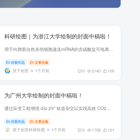
科研绘图｜为浙江大学绘制的封面中稿啦！
用于向脾脏自然杀伤细胞递送mRNA的含碳酸盐可电离脂质 针对自然杀伤细胞（NK细胞）的mRNA免疫疗法在治疗癌症和病毒性疾病方面具有巨大潜力。然而，实现mRNA向脾脏NK细胞亚群的功能性递送仍是一...
封面作品
文章合集
原子创意
1个月前
0
2140
100
为广州大学绘制的封面中稿啦！
通过应变工程增强 d/p-2π* 轨道杂交以实现高效 CO2光还原 CO 的光转化2利用太阳能生产有价值的化工产品是应对能源和环境挑战的一种很有前途的策略。然而，强吸附的 CO2经常通过显着增加反应活...
封面作品
文章合集
原子创意科研绘图
1个月前
0
1726
101