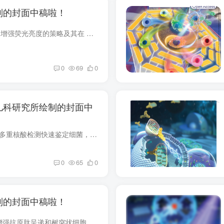
制的封面中稿啦！
D-A 型 NIR-II 有机分子：增强荧光亮度的策略及其在 NIR-II 荧光成像导航光热疗法中的应用 在文章中2201158由 Peng Wang、Pengfei Sun、Min Ji 及其同事系统介绍了 D-A 型小分子和共轭聚合物增...
0
69
0
儿科研究所绘制的封面中
在数字微流控平台上通过多重核酸检测快速鉴定细菌，以加强对感染的临床干预 细菌感染通常会导致严重的健康后果，因为它们能够渗透到多个解剖部位，包括血液、呼吸道和消化道，从而带来重大的诊...
0
65
0
制的封面中稿啦！
混合 mRNA 纳米疫苗可增强抗原肽呈递和树突状细胞成熟，以实现有效的癌症疫苗治疗，并增强对免疫检查点阻断的反应 癌症疫苗联合免疫检查点阻断剂 （ICB） 具有巨大的潜在应用，但肿瘤抗原呈递不...