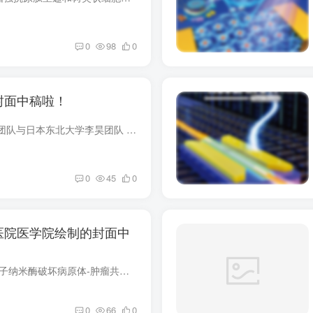
0
98
0
封面中稿啦！
EES 悉尼大学魏力/陈 元团队与日本东北大学李昊团队 基 于Co-N-C的非均相分子催化剂用于 高效电化学合成双氧水 持续的过氧化氢可以通过单原子钴-氮-碳催化剂催化的氧还原反应制备。然而，精确的...
0
45
0
医院医学院绘制的封面中
通过仿生蛋白支持的单原子纳米酶破坏病原体-肿瘤共生体与结直肠癌催化治疗协同作用 随着测序技术的发展，瘤内细菌在癌症进展中的关键作用已逐渐得到认可。几种瘤内细菌已被确定为癌症病原体，可...
0
66
0