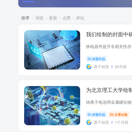
排序
浏览
更新
点赞
评论
我们绘制的封面中
封面作品
原子创意
20天前
为北京理工大学绘
封面作品
文章合集
原子创意
1个月前