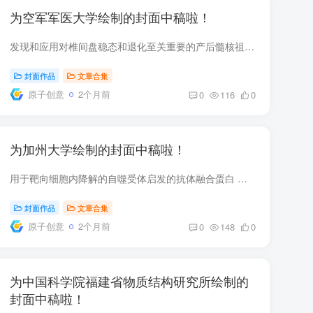
为空军军医大学绘制的封面中稿啦！
发现和应用对椎间盘稳态和退化至关重要的产后髓核祖细胞 长期争论的焦点是椎间盘 （IVD） 中的髓核细胞 （NP） 是否含有对 IVD 稳态和修复至关重要的祖细胞。在货号中2104888、Bo Gao、Zhuojing...
封面作品
文章合集
原子创意
2个月前
0
116
0
为加州大学绘制的封面中稿啦！
用于靶向细胞内降解的自噬受体启发的抗体融合蛋白 自噬负责大量细胞内内容物的降解，例如不需要的蛋白质聚集体和细胞器。因此，受损的自噬会导致病理聚集体的积累，与衰老和神经退行性疾病相关...
封面作品
文章合集
原子创意
2个月前
0
148
0
为中国科学院福建省物质结构研究所绘制的
封面中稿啦！