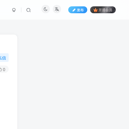
发布
开通会员
私信
0