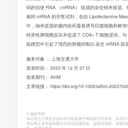
码的信使 RNA （mRNA） 组成的杂交纳米
相同 mRNA 的市售试剂，包括 Lipofectamine Mess
中，纳米疫苗的瘤内给药显着诱导巨噬细胞和树突状
特异性脾细胞反应并促进了 CD8+ T 细胞浸润。与 
鼠模型中引起了强烈的肿瘤抑制3).杂交 mRNA 
服务对象 ： 上海交通大学
发表时间： 2023 年 12 月 27 日
发表期刊： AHM
文章链接： https://doi.org/10.1002/adhm.2023702
©
版权声明
本站部分文章及资源内容可能来源于网络或公开渠道，仅供学
本站禁止发布或转载任何违法违规信息，如发现侵权、违规内容或资