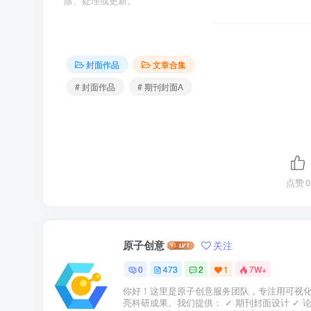
除、处理或更新。
封面作品
文章合集
# 封面作品
# 期刊封面A
点赞
0
原子创意
关注
0
473
2
1
7W+
你好！这里是原子创意服务团队，专注用可视
亮科研成果。我们提供： ✓ 期刊封面设计 ✓ 