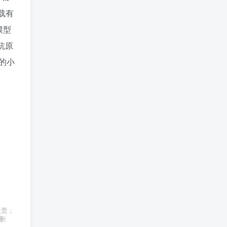
载有
鼠模型
抗原
 的小
负责；
删