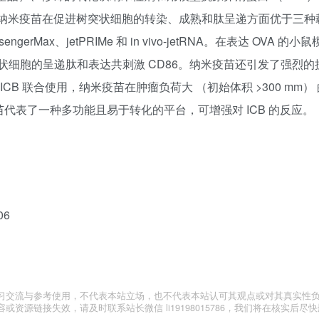
疫苗。纳米疫苗在促进树突状细胞的转染、成熟和肽呈递方面优于三种
engerMax、jetPRIMe 和 in vivo-jetRNA。在表达 OVA 的小
细胞的呈递肽和表达共刺激 CD86。纳米疫苗还引发了强烈的
ICB 联合使用，纳米疫苗在肿瘤负荷大 （初始体积 >300 mm）
疫苗代表了一种多功能且易于转化的平台，可增强对 ICB 的反应。
06
习交流与参考使用，不代表本站立场，也不代表本站认可其观点或对其真实性
源链接失效，请及时联系站长微信 li19198015786，我们将在核实后尽快