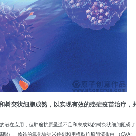
呈递和树突状细胞成熟，以实现有效的癌症疫苗治疗，
巨大的潜在应用，但肿瘤抗原呈递不足和未成熟的树突状细胞阻碍了
基酯）、修饰的氧化铁纳米佐剂和用模型抗原卵清蛋白 （OVA）