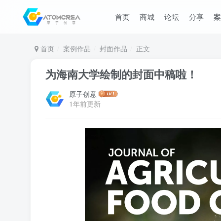
首页
商城
论坛
分享
案
首页
案例作品
封面作品
正文
为海南大学绘制的封面中稿啦！
原子创意
1年前更新