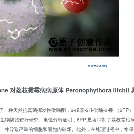
one 对荔枝霜霉病病原体 Peronophythora litchii
天然抗真菌挥发性吡喃酮，6-戊基-2H-吡喃-2-酮 （6PP
鲜的生物防治进行研究。电镜分析证明，6PP 显著抑制了荔枝霜枯
生长和孢子囊萌发，并导致严重的细胞和细胞内破坏。此外，在处理过程中，水