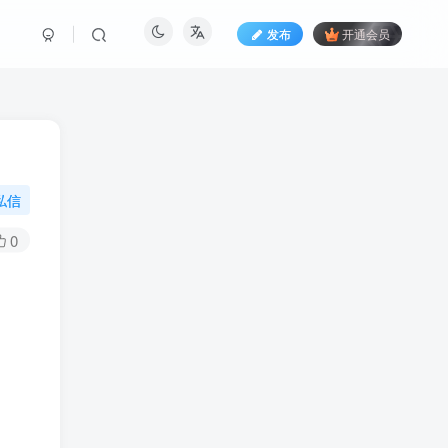
发布
开通会员
私信
0