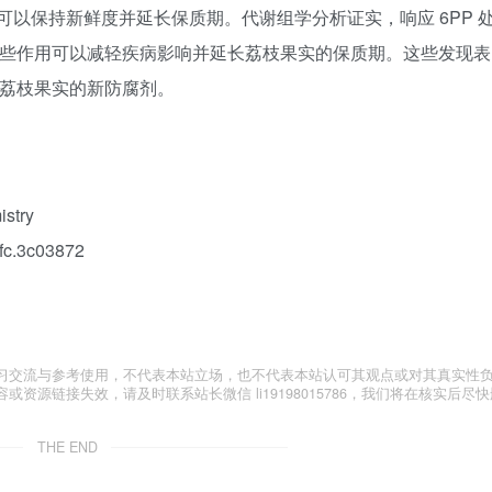
以保持新鲜度并延长保质期。代谢组学分析证实，响应 6PP 
这些作用可以减轻疾病影响并延长荔枝果实的保质期。这些发现表
是荔枝果实的新防腐剂。
stry
fc.3c03872
习交流与参考使用，不代表本站立场，也不代表本站认可其观点或对其真实性
源链接失效，请及时联系站长微信 li19198015786，我们将在核实后尽快
THE END