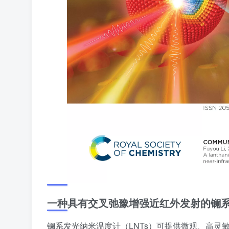
一种具有交叉弛豫增强近红外发射的镧系
镧系发光纳米温度计（LNTs）可提供微观、高