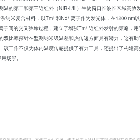
第二和第三近红外（NIR-II/III）生物窗口长波长区域高效
米复合材料，以Tm³⁺和Nd³⁺离子作为发光体，在1200 nm
离子间的交叉弛豫过程，建立了增强Tm³⁺近红外发射的策略，用
的双比率探针在监测纳米级温差和热传递方面具有潜力，这有助
。该工作不仅为体内温度传感提供了有力工具，还提出了构建高
物应用场景。
习交流与参考使用，不代表本站立场，也不代表本站认可其观点或对其真实性