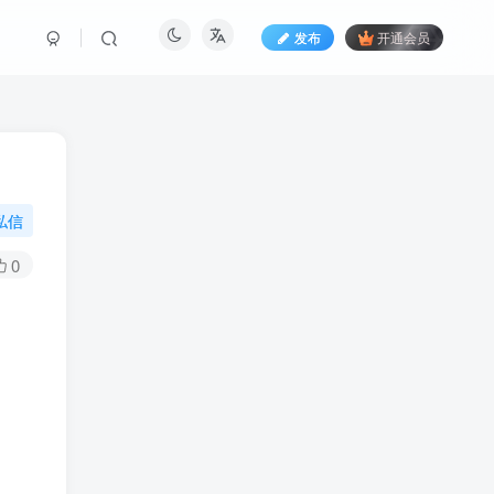
发布
开通会员
私信
0