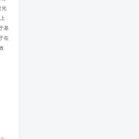
发光
以上
于基
于在
效
负责；