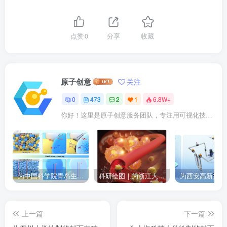
点赞
0
分享
收藏
原子创意
关注
0
473
2
1
6.8W+
你好！这里是原子创意服务团队，专注用可视化技术点亮科研成果。我们提供： ✓ 期刊封面设计 ✓ 论文插图优化 ✓ 二维三维动画 ✓ 数字孪生建模 已成功服务10000+企业及科研人士。
为中国科学院青岛生物能源与过程研究所绘制的插图作品
科研绘图｜为浙江大学绘制的封面中稿啦！
上一篇
下一篇