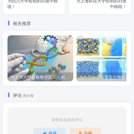
为四川大学绘制的封面中稿
为上海科技大学绘制的封面
啦！
中稿啦！
相关推荐
为天津大学吴毅教授团队绘制的Cell子刊封面作品
为
评论
抢沙发
请登录后发表评论
登录
注册