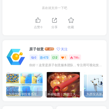
喜欢就支持一下吧
点赞
0
分享
收藏
原子创意
关注
0
473
2
1
7W+
你好！这里是原子创意服务团队，专注用可视化技术点亮科研成果。我们提供： ✓ 期刊封面设计 ✓ 论文插图优化 ✓ 二维三维动画 ✓ 数字孪生建模 已成功服务10000+企业及科研人士。
为中国科学院青岛生物能源与过程研究所绘制的插图作品
科研绘图｜为浙江大学绘制的封面中稿啦！