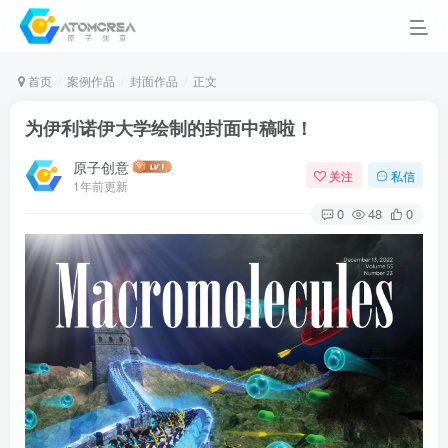
首页
案例作品
封面作品
正文
为伊利诺伊大学绘制的封面中稿啦！
原子创意
关注
私信
1年前更新
0
48
0