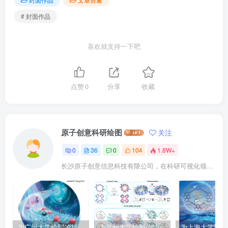
# 封面作品
喜欢就支持一下吧
点赞
0
分享
收藏
原子创意科研绘图
关注
0
36
0
104
1.8W+
长沙原子创意信息科技有限公司，在科研可视化领域努力开拓，致力于将科研成果以引人注目的可视化形式呈现。作为这个领域的积极探索者，我们专注于提供先进的数字孪生技术和综合性的科学可视化解决方案。我们提供的服务广泛，包括学术期刊封面设计、论文配图、医学插画、科研动画、版面设计及动态图形展示等，旨在融合科学与艺术，创造既具美感又富有科学内涵的作品。
为广州大学绘制的封面中稿啦！
为兰州大学绘制的Nat. Commun插图中稿