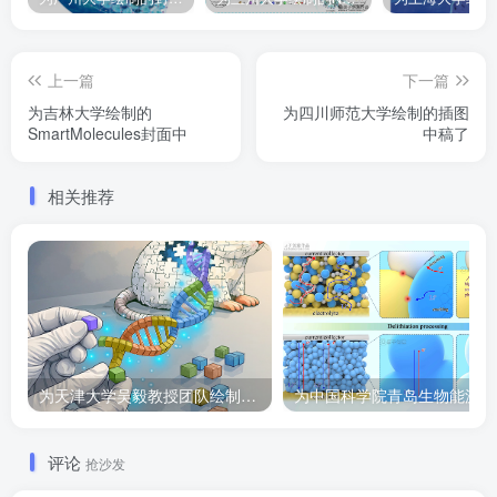
上一篇
下一篇
为吉林大学绘制的
为四川师范大学绘制的插图
SmartMolecules封面中
中稿了
相关推荐
为天津大学吴毅教授团队绘制的Cell子刊封面作品
为
评论
抢沙发