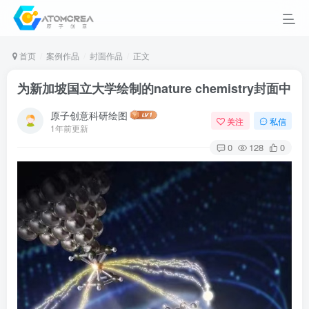
首页
案例作品
封面作品
正文
为新加坡国立大学绘制的nature chemistry封面中
原子创意科研绘图
关注
私信
1年前更新
0
128
0