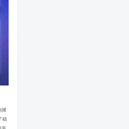
胞捕
了稳
组装