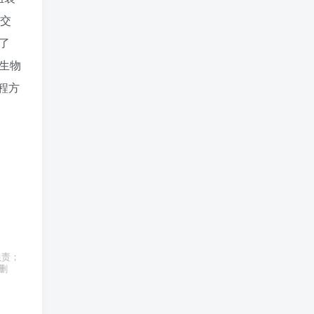
 交
了
生物
程方
负责；
删