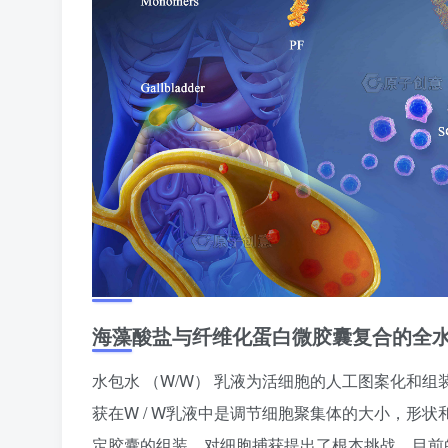
海藻酸盐与纤维化蛋白微胶囊复合的全
水包水 （W/W） 乳液为活细胞的人工图案化和
获在W / W乳液中是调节细胞聚集体的大小，形
定胶囊的组装，对细胞捕获提出了根本挑战。目前的