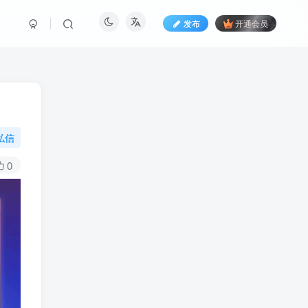
发布
开通会员
私信
0