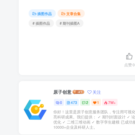
插图作品
文章合集
# 插图作品
# 期刊插图A
点赞
0
原子创意
关注
0
473
2
1
7W+
你好！这里是原子创意服务团队，专注用可视
亮科研成果。我们提供： ✓ 期刊封面设计 ✓ 
优化 ✓ 二维三维动画 ✓ 数字孪生建模 已成功
10000+企业及科研人士。