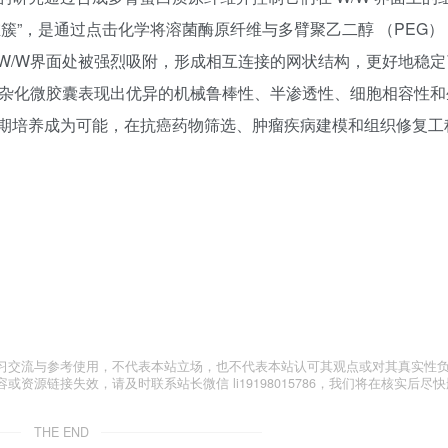
簇”，是通过点击化学将溶菌酶原纤维与多臂聚乙二醇 （PEG）
W/W界面处被强烈吸附，形成相互连接的网状结构，更好地稳定
，杂化微胶囊表现出优异的机械鲁棒性、半渗透性、细胞相容性和
期培养成为可能，在抗癌药物筛选、肿瘤疾病建模和组织修复工
习交流与参考使用，不代表本站立场，也不代表本站认可其观点或对其真实性
源链接失效，请及时联系站长微信 li19198015786，我们将在核实后尽快
THE END