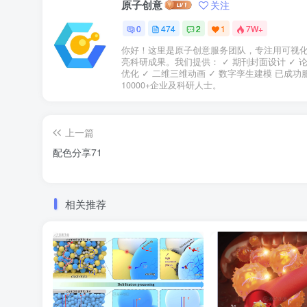
原子创意
关注
0
474
2
1
7W+
你好！这里是原子创意服务团队，专注用可视
亮科研成果。我们提供： ✓ 期刊封面设计 ✓ 
优化 ✓ 二维三维动画 ✓ 数字孪生建模 已成功
10000+企业及科研人士。
上一篇
配色分享71
相关推荐