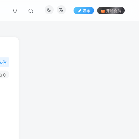
发布
开通会员
私信
0