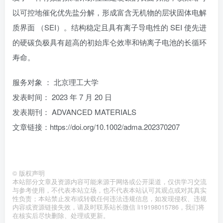
以可控地催化优先盐分解，形成富含无机物的层状固体电解
质界面 （SEI）。结构稳定且具有离子导电性的 SEI 使先进
的硬碳负极具有超高的初始库仑效率和钠离子电池的长循环
寿命。
服务对象 ： 北京理工大学
发表时间： 2023 年 7 月 20 日
发表期刊： ADVANCED MATERIALS
文章链接：https://doi.org/10.1002/adma.202370207
©
版权声明
本站部分文章及资源内容可能来源于网络或公开渠道，仅供学习交流
与参考使用，不代表本站立场，也不代表本站认可其观点或对其真实
性负责；本站禁止发布或转载任何违法违规信息，如发现侵权、违规
内容或资源链接失效，请及时联系站长微信 li19198015786，我们将
在核实后尽快删除、处理或更新。