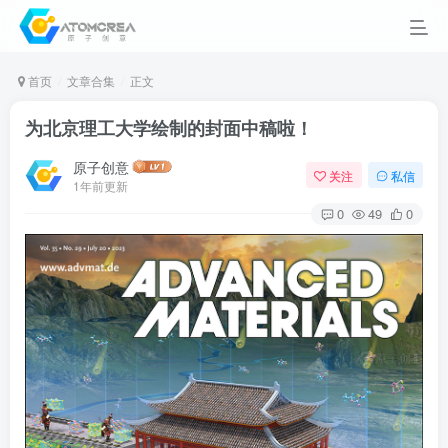
首页
文章合集
正文
为北京理工大学绘制的封面中稿啦！
原子创意
关注
私信
1年前更新
0
49
0