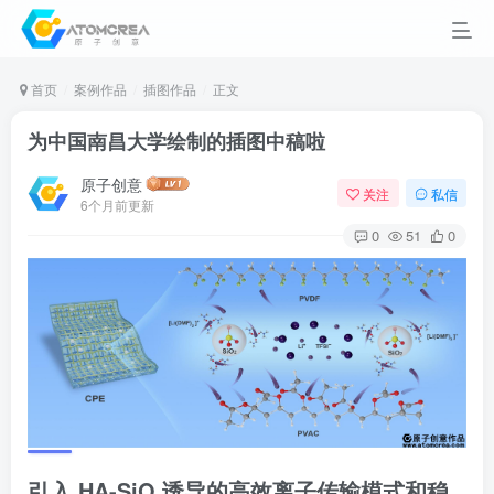
首页
案例作品
插图作品
正文
为中国南昌大学绘制的插图中稿啦
原子创意
关注
私信
6个月前更新
0
51
0
引入 HA-SiO 诱导的高效离子传输模式和稳