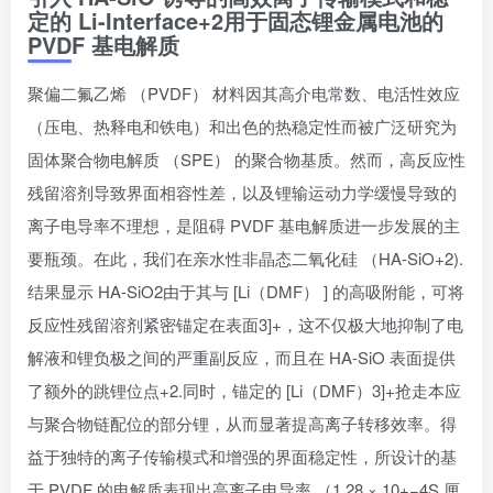
定的 Li-Interface+2用于固态锂金属电池的
PVDF 基电解质
聚偏二氟乙烯 （PVDF） 材料因其高介电常数、电活性效应
（压电、热释电和铁电）和出色的热稳定性而被广泛研究为
固体聚合物电解质 （SPE） 的聚合物基质。然而，高反应性
残留溶剂导致界面相容性差，以及锂输运动力学缓慢导致的
离子电导率不理想，是阻碍 PVDF 基电解质进一步发展的主
要瓶颈。在此，我们在亲水性非晶态二氧化硅 （HA-SiO+2).
结果显示 HA-SiO2由于其与 [Li（DMF） ] 的高吸附能，可将
反应性残留溶剂紧密锚定在表面3]+，这不仅极大地抑制了电
解液和锂负极之间的严重副反应，而且在 HA-SiO 表面提供
了额外的跳锂位点+2.同时，锚定的 [Li（DMF）3]+抢走本应
与聚合物链配位的部分锂，从而显著提高离子转移效率。得
益于独特的离子传输模式和增强的界面稳定性，所设计的基
于 PVDF 的电解质表现出高离子电导率 （1.28 × 10+−4S 厘