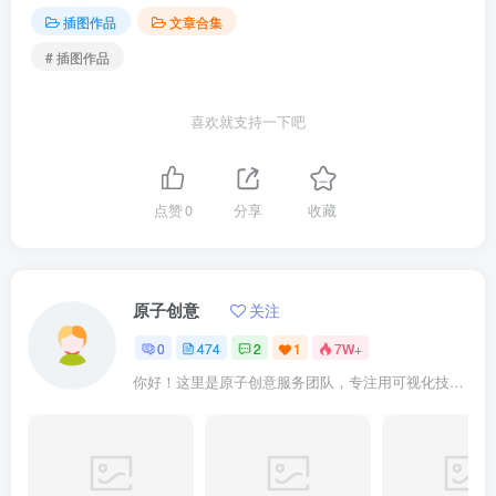
插图作品
文章合集
# 插图作品
喜欢就支持一下吧
点赞
0
分享
收藏
原子创意
关注
0
474
2
1
7W+
你好！这里是原子创意服务团队，专注用可视化技术点亮科研成果。我们提供： ✓ 期刊封面设计 ✓ 论文插图优化 ✓ 二维三维动画 ✓ 数字孪生建模 已成功服务10000+企业及科研人士。