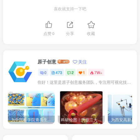
喜欢就支持一下吧
点赞
0
分享
收藏
原子创意
关注
0
473
2
1
7W+
你好！这里是原子创意服务团队，专注用可视化技术点亮科研成果。我们提供： ✓ 期刊封面设计 ✓ 论文插图优化 ✓ 二维三维动画 ✓ 数字孪生建模 已成功服务10000+企业及科研人士。
为中国科学院青岛生物能源与过程研究所绘制的插图作品
科研绘图｜为浙江大学绘制的封面中稿啦！