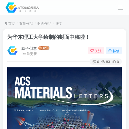
首页
案例作品
封面作品
正文
为华东理工大学绘制的封面中稿啦！
原子创意
关注
私信
1年前更新
0
83
0