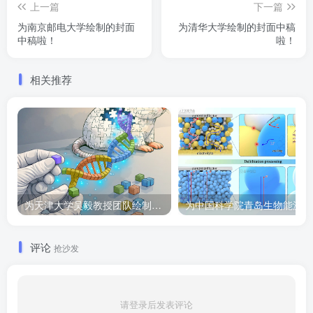
上一篇
下一篇
为南京邮电大学绘制的封面
为清华大学绘制的封面中稿
中稿啦！
啦！
相关推荐
为天津大学吴毅教授团队绘制的Cell子刊封面作品
为
评论
抢沙发
请登录后发表评论