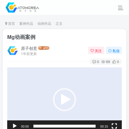
首页
案例作品
动画作品
正文
Mg动画案例
原子创意
关注
私信
1年前更新
0
69
0
视
频
播
放
器
00:00
00:15