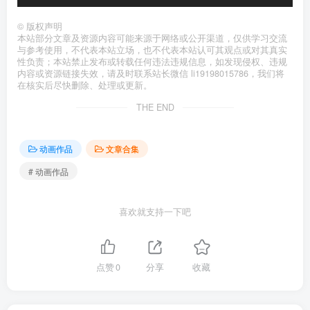
©
版权声明
本站部分文章及资源内容可能来源于网络或公开渠道，仅供学习交流
与参考使用，不代表本站立场，也不代表本站认可其观点或对其真实
性负责；本站禁止发布或转载任何违法违规信息，如发现侵权、违规
内容或资源链接失效，请及时联系站长微信 li19198015786，我们将
在核实后尽快删除、处理或更新。
THE END
动画作品
文章合集
# 动画作品
喜欢就支持一下吧
点赞
0
分享
收藏