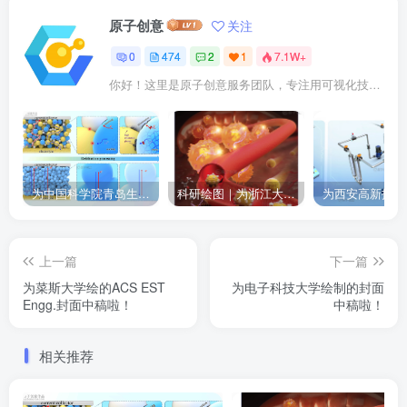
原子创意
关注
0
474
2
1
7.1W+
你好！这里是原子创意服务团队，专注用可视化技术点亮科研成果。我们提供： ✓ 期刊封面设计 ✓ 论文插图优化 ✓ 二维三维动画 ✓ 数字孪生建模 已成功服务10000+企业及科研人士。
为中国科学院青岛生物能源与过程研究所绘制的插图作品
科研绘图｜为浙江大学绘制的封面中稿啦！
上一篇
下一篇
为菜斯大学绘的ACS EST
为电子科技大学绘制的封面
Engg.封面中稿啦！
中稿啦！
相关推荐