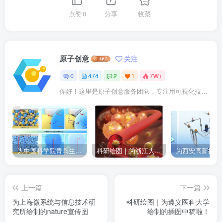
点赞
0
分享
收藏
原子创意
关注
0
474
2
1
7W+
你好！这里是原子创意服务团队，专注用可视化技术点亮科研成果。我们提供： ✓ 期刊封面设计 ✓ 论文插图优化 ✓ 二维三维动画 ✓ 数字孪生建模 已成功服务10000+企业及科研人士。
为中国科学院青岛生物能源与过程研究所绘制的插图作品
科研绘图｜为浙江大学绘制的封面中稿啦！
上一篇
下一篇
为上海微系统与信息技术研
科研绘图｜为遵义医科大学
究所绘制的nature宣传图
绘制的插图中稿啦！