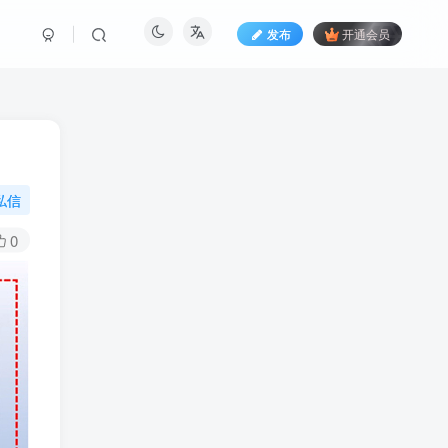
发布
开通会员
私信
0