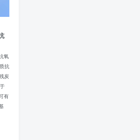
抗
抗氧
质抗
残炭
低于
，可有
基