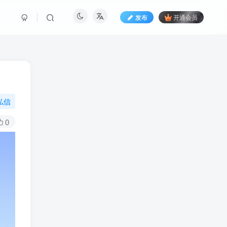
发布
开通会员
私信
0