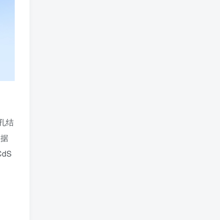
孔结
数据
dS