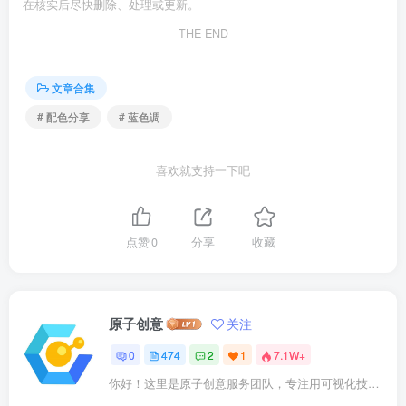
在核实后尽快删除、处理或更新。
THE END
文章合集
# 配色分享
# 蓝色调
喜欢就支持一下吧
点赞
0
分享
收藏
原子创意
关注
0
474
2
1
7.1W+
你好！这里是原子创意服务团队，专注用可视化技术点亮科研成果。我们提供： ✓ 期刊封面设计 ✓ 论文插图优化 ✓ 二维三维动画 ✓ 数字孪生建模 已成功服务10000+企业及科研人士。