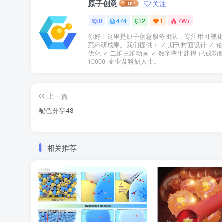
原子创意
关注
0
474
2
1
7W+
你好！这里是原子创意服务团队，专注用可视
亮科研成果。我们提供： ✓ 期刊封面设计 ✓ 
优化 ✓ 二维三维动画 ✓ 数字孪生建模 已成功
10000+企业及科研人士。
上一篇
配色分享43
相关推荐