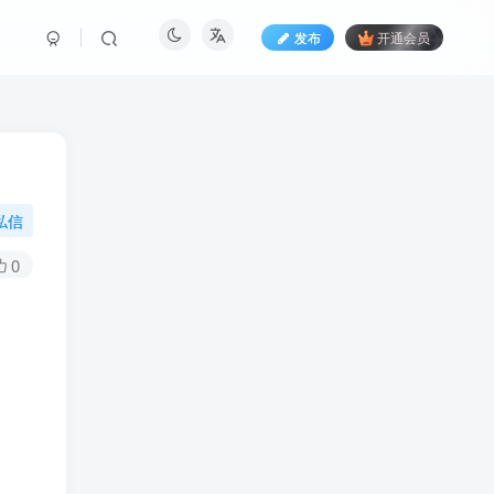
发布
开通会员
私信
0