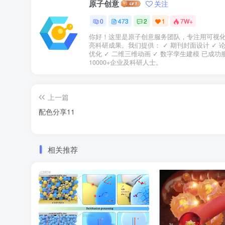
原子创意
关注
0
473
2
1
7W+
你好！这里是原子创意服务团队，专注用可视
亮科研成果。我们提供： ✓ 期刊封面设计 ✓ 
优化 ✓ 二维三维动画 ✓ 数字孪生建模 已成功
10000+企业及科研人士。
上一篇
配色分享11
相关推荐