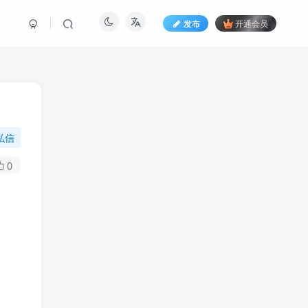
发布
开通会员
私信
0