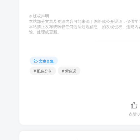
©
版权声明
本站部分文章及资源内容可能来源于网络或公开渠道，仅供学
本站禁止发布或转载任何违法违规信息，如发现侵权、违规内容或资
除、处理或更新。
文章合集
# 配色分享
# 紫色调
点赞
0