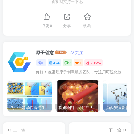
喜欢就支持一下吧
点赞
0
分享
收藏
原子创意
关注
0
474
2
1
7.1W+
你好！这里是原子创意服务团队，专注用可视化技术点亮科研成果。我们提供： ✓ 期刊封面设计 ✓ 论文插图优化 ✓ 二维三维动画 ✓ 数字孪生建模 已成功服务10000+企业及科研人士。
为中国科学院青岛生物能源与过程研究所绘制的插图作品
科研绘图｜为浙江大学绘制的封面中稿啦！
上一篇
下一篇