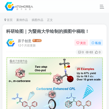
首页
案例作品
插图作品
正文
科研绘图｜为暨南大学绘制的插图中稿啦！
原子创意
关注
私信
12个月前更新
0
63
0