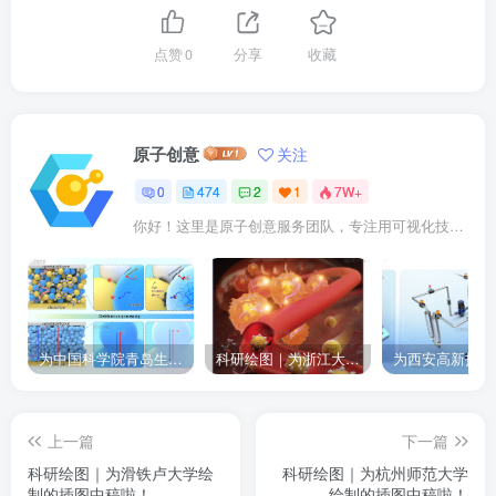
点赞
0
分享
收藏
原子创意
关注
0
474
2
1
7W+
你好！这里是原子创意服务团队，专注用可视化技术点亮科研成果。我们提供： ✓ 期刊封面设计 ✓ 论文插图优化 ✓ 二维三维动画 ✓ 数字孪生建模 已成功服务10000+企业及科研人士。
为中国科学院青岛生物能源与过程研究所绘制的插图作品
科研绘图｜为浙江大学绘制的封面中稿啦！
上一篇
下一篇
科研绘图｜为滑铁卢大学绘
科研绘图｜为杭州师范大学
制的插图中稿啦！
绘制的插图中稿啦！