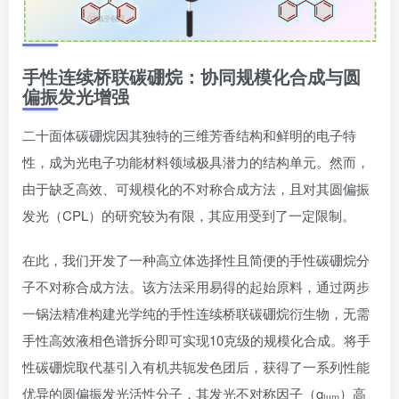
手性连续桥联碳硼烷：协同规模化合成与圆
偏振发光增强
二十面体碳硼烷因其独特的三维芳香结构和鲜明的电子特
性，成为光电子功能材料领域极具潜力的结构单元。然而，
由于缺乏高效、可规模化的不对称合成方法，且对其圆偏振
发光（CPL）的研究较为有限，其应用受到了一定限制。
在此，我们开发了一种高立体选择性且简便的手性碳硼烷分
子不对称合成方法。该方法采用易得的起始原料，通过两步
一锅法精准构建光学纯的手性连续桥联碳硼烷衍生物，无需
手性高效液相色谱拆分即可实现10克级的规模化合成。将手
性碳硼烷取代基引入有机共轭发色团后，获得了一系列性能
优异的圆偏振发光活性分子，其发光不对称因子（gₗᵤₘ）高