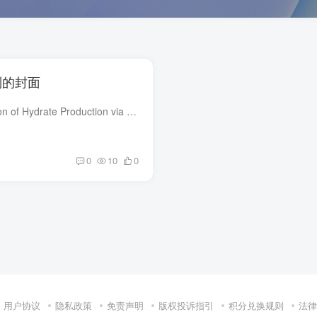
绘制的封面
Experimental Investigation of Hydrate Production via Deep Depressurization Using a Large-Scale Laboratory Reactor Experimentally investigating hydrate formation and gas recovery in...
0
10
0
用户协议
隐私政策
免责声明
版权投诉指引
积分兑换规则
法律