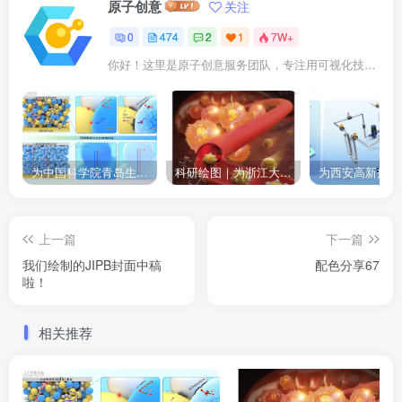
原子创意
关注
0
474
2
1
7W+
你好！这里是原子创意服务团队，专注用可视化技术点亮科研成果。我们提供： ✓ 期刊封面设计 ✓ 论文插图优化 ✓ 二维三维动画 ✓ 数字孪生建模 已成功服务10000+企业及科研人士。
为中国科学院青岛生物能源与过程研究所绘制的插图作品
科研绘图｜为浙江大学绘制的封面中稿啦！
上一篇
下一篇
我们绘制的JIPB封面中稿
配色分享67
啦！
相关推荐